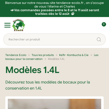
Bienvenue sur notre nouveau site tendance-ecolo.fr , on s’occupe
de vous ! Marine et Charles
📣 Vos commandes passées entre le 8 et le 11 août seront
traitées dès le 12 août 😀
Aller
Aller
0
à
au
C
la
contenu
o
Rechercher
navigation
n
un
n
produit...
e
Tendance Ecolo
Tous les produits
Kefir- Kombucha & Cie
Les
bocaux pour la conservation
Modèles 1.4L
x
i
Modèles 1.4L
o
n
Découvrez tous les modèles de bocaux pour la
conservation en 1.4L