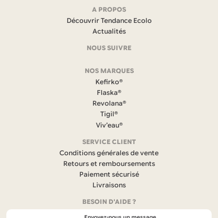
Navigation
A PROPOS
Découvrir Tendance Ecolo
et
Actualités
coordonnées
NOUS SUIVRE
F
NOS MARQUES
a
c
Kefirko®
e
Flaska®
b
Revolana®
o
Tigil®
o
k
Viv’eau®
(
s
SERVICE CLIENT
’
Conditions générales de vente
o
Retours et remboursements
u
Paiement sécurisé
v
r
Livraisons
e
BESOIN D'AIDE ?
d
a
Envoyez-nous un message