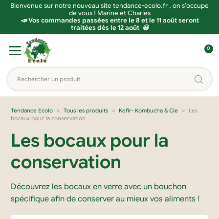
Bienvenue sur notre nouveau site tendance-ecolo.fr , on s’occupe
de vous ! Marine et Charles
📣 Vos commandes passées entre le 8 et le 11 août seront
traitées dès le 12 août 😀
Aller
Aller
0
à
au
C
la
contenu
o
Rechercher
navigation
n
un
n
produit...
e
Tendance Ecolo
Tous les produits
Kefir- Kombucha & Cie
Les
bocaux pour la conservation
x
i
Les bocaux pour la
o
conservation
n
Découvrez les bocaux en verre avec un bouchon
spécifique afin de conserver au mieux vos aliments !