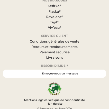
NOS MARQUES
a
c
Kefirko®
e
Flaska®
b
Revolana®
o
Tigil®
o
k
Viv’eau®
(
s
SERVICE CLIENT
’
Conditions générales de vente
o
Retours et remboursements
u
Paiement sécurisé
v
r
Livraisons
e
BESOIN D'AIDE ?
d
a
Envoyez-nous un message
n
s
u
n
n
o
Mentions légales
Politique de confidentialité
u
Plan du site
v
© Emergence graphique 2026