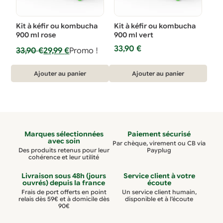
Kit à kéfir ou kombucha
Kit à kéfir ou kombucha
900 ml rose
900 ml vert
33,90
€
Le
Le
33,90
€
29,99
€
Promo !
prix
prix
initial
actuel
Ajouter au panier
Ajouter au panier
était :
est :
33,90 €.
29,99 €.
Marques sélectionnées
Paiement sécurisé
avec soin
Par chèque, virement ou CB via
Des produits retenus pour leur
Payplug
cohérence et leur utilité
Livraison sous 48h (jours
Service client à votre
ouvrés) depuis la france
écoute
Frais de port offerts en point
Un service client humain,
relais dès 59€ et à domicile dès
disponible et à l’écoute
90€