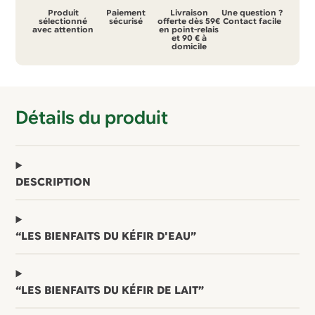
à
Produit
Paiement
Livraison
Une question ?
kéfir
sélectionné
sécurisé
offerte dès 59€
Contact facile
avec attention
en point-relais
et 90 € à
ou
domicile
kombucha
900
ml
Détails du produit
vert
DESCRIPTION
“LES BIENFAITS DU KÉFIR D'EAU”
“LES BIENFAITS DU KÉFIR DE LAIT”