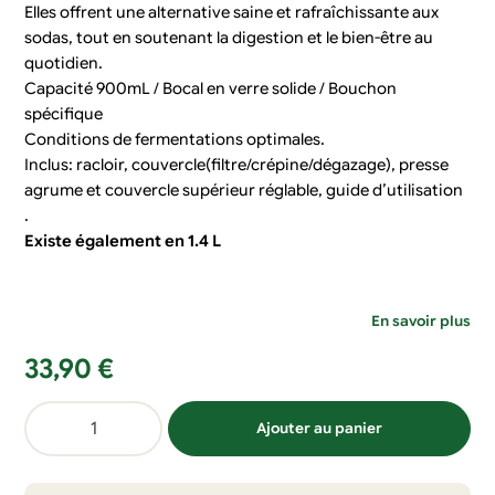
Elles offrent une alternative saine et rafraîchissante aux
sodas, tout en soutenant la digestion et le bien-être au
quotidien.
Capacité 900mL / Bocal en verre solide / Bouchon
spécifique
Conditions de fermentations optimales.
Inclus: racloir, couvercle(filtre/crépine/dégazage), presse
agrume et couvercle supérieur réglable, guide d’utilisation
.
Existe également en 1.4 L
En savoir plus
33,90
€
quantité
Ajouter au panier
de
Kit