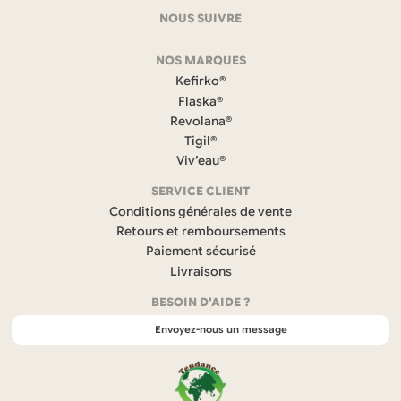
coordonnées
NOUS SUIVRE
F
NOS MARQUES
a
c
Kefirko®
e
Flaska®
b
Revolana®
o
Tigil®
o
k
Viv’eau®
(
s
SERVICE CLIENT
’
Conditions générales de vente
o
Retours et remboursements
u
Paiement sécurisé
v
r
Livraisons
e
BESOIN D'AIDE ?
d
a
Envoyez-nous un message
n
s
u
n
n