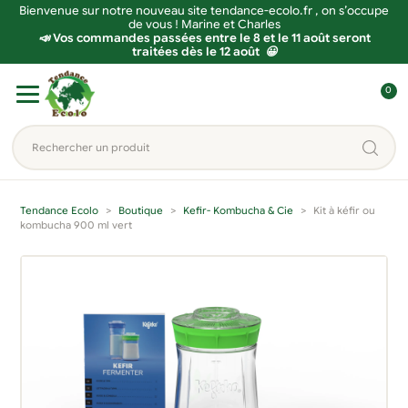
Bienvenue sur notre nouveau site tendance-ecolo.fr , on s’occupe
de vous ! Marine et Charles
📣 Vos commandes passées entre le 8 et le 11 août seront
traitées dès le 12 août 😀
Aller
Aller
0
à
au
C
la
contenu
o
Rechercher
navigation
n
un
n
produit...
e
Tendance Ecolo
Boutique
Kefir- Kombucha & Cie
Kit à kéfir ou
x
kombucha 900 ml vert
i
o
n