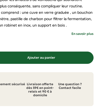
plus conséquente, sans compliquer leur routine.
s
comprend : une cuve en verre graduée , un bouchon
tre, pastille de charbon pour filtrer la fermentation,
 un robinet en inox, un support en bois .
En savoir plus
Ajouter au panier
iement sécurisé
Livraison offerte
Une question ?
dès 59€ en point-
Contact facile
relais et 90 € à
domicile