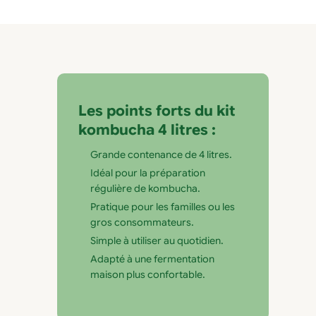
Les points forts du kit
kombucha 4 litres :
Grande contenance de 4 litres.
Idéal pour la préparation
régulière de kombucha.
Pratique pour les familles ou les
gros consommateurs.
Simple à utiliser au quotidien.
Adapté à une fermentation
maison plus confortable.