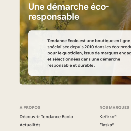
Une démarche éco-
responsable
Tendance Ecolo est une boutique en ligne
spécialisée depuis 2010 dans les éco-prod
pour le quotidien, issus de marques enga
et sélectionnées dans une démarche
responsable et durable .
Informations
sur
la
Navigation
A PROPOS
NOS MARQUES
boutique
Découvrir Tendance Ecolo
Kefirko®
et
Tendance
Actualités
Flaska®