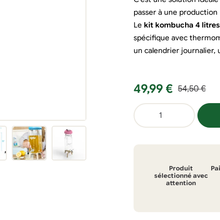
passer à une production 
Le
kit kombucha 4 litre
spécifique avec thermomè
un calendrier journalier,
Le
Le
49,99
€
54,50
€
prix
prix
quantité
initial
actuel
de
était :
est :
Kit
54,50 €.
49,99 €.
kombucha
4
Produit
Pa
litres
sélectionné avec
attention
rose