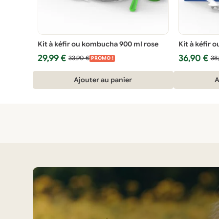
Kit à kéfir ou kombucha 900 ml rose
Kit à kéfir 
Le
Le
Le
Le
29,99
€
36,90
€
33,90
€
38
PROMO !
prix
prix
prix
prix
initial
actuel
initial
actuel
Ajouter au panier
A
était :
est :
était :
est :
33,90 €.
29,99 €.
38,90 €.
36,90 €.