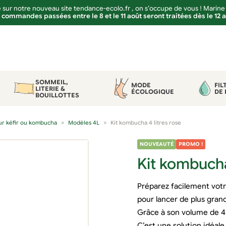
sur notre nouveau site tendance-ecolo.fr , on s’occupe de vous ! Marine
 commandes passées entre le 8 et le 11 août seront traitées dès le 12 
SOMMEIL,
MODE
FIL
LITERIE &
ÉCOLOGIQUE
DE 
BOUILLOTTES
our kéfir ou kombucha
Modèles 4L
Kit kombucha 4 litres rose
NOUVEAUTÉ
PROMO !
Kit kombucha
Préparez facilement vot
pour lancer de plus gran
Grâce à son volume de 4 li
C’est une solution idéal