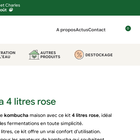
 et Charles
août 😀
0
A propos
Actus
Contact
C
o
n
TRATION
AUTRES
DESTOCKAGE
L’EAU
PRODUITS
n
e
x
i
o
n
 4 litres rose
re
kombucha
maison avec ce kit
4 litres rose
, idéal
des fermentations en toute simplicité.
tres, ce kit offre un vrai confort d’utilisation.
e pour les amateurs de kombucha qui souhaitent