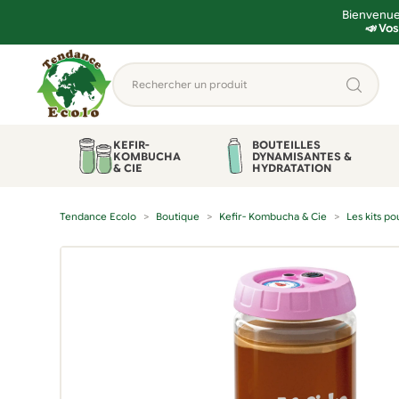
Bienvenue 
📣 Vos
Aller
Aller
Rechercher
à
au
un
la
contenu
produit...
navigation
KEFIR-
BOUTEILLES
KOMBUCHA
DYNAMISANTES &
& CIE
HYDRATATION
Tendance Ecolo
Boutique
Kefir- Kombucha & Cie
Les kits p