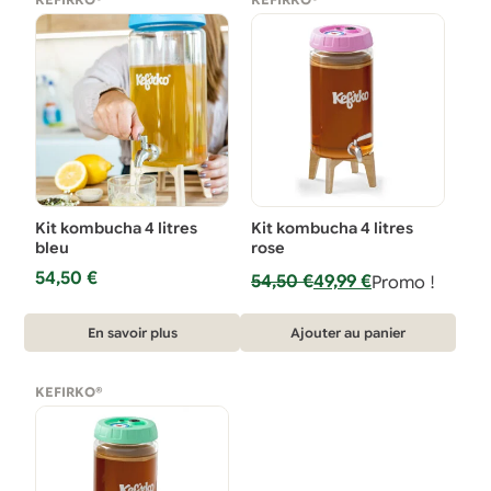
Kit kombucha 4 litres
Kit kombucha 4 litres
bleu
rose
54,50
€
Le
Le
54,50
€
49,99
€
Promo !
prix
prix
initial
actuel
En savoir plus
Ajouter au panier
était :
est :
54,50 €.
49,99 €.
KEFIRKO®