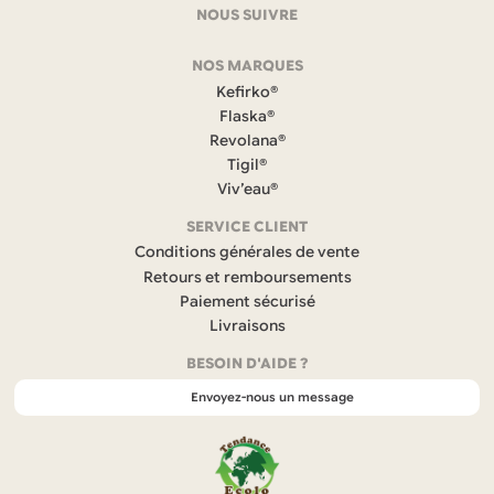
coordonnées
NOUS SUIVRE
F
NOS MARQUES
a
c
Kefirko®
e
Flaska®
b
Revolana®
o
Tigil®
o
k
Viv’eau®
(
s
SERVICE CLIENT
’
Conditions générales de vente
o
Retours et remboursements
u
Paiement sécurisé
v
r
Livraisons
e
BESOIN D'AIDE ?
d
a
Envoyez-nous un message
n
s
u
n
n