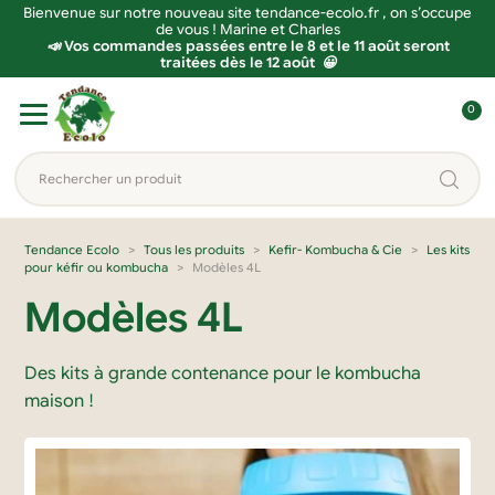
Bienvenue sur notre nouveau site tendance-ecolo.fr , on s’occupe
de vous ! Marine et Charles
📣 Vos commandes passées entre le 8 et le 11 août seront
traitées dès le 12 août 😀
Aller
Aller
0
à
au
C
la
contenu
o
Rechercher
navigation
n
un
n
produit...
e
Tendance Ecolo
Tous les produits
Kefir- Kombucha & Cie
Les kits
pour kéfir ou kombucha
Modèles 4L
x
i
Modèles 4L
o
n
Des kits à grande contenance pour le kombucha
maison !