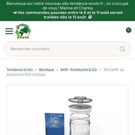
Bienvenue sur notre nouveau site tendance-ecolo.fr , on s’occupe
de vous ! Marine et Charles
📣 Vos commandes passées entre le 8 et le 11 août seront
traitées dès le 12 août 😀
Aller
Aller
0
à
au
C
la
contenu
o
Rechercher
navigation
n
un
n
produit...
e
Tendance Ecolo
Boutique
Kefir- Kombucha & Cie
Kit à kéfir ou
x
kombucha 900 ml blanc
i
o
n