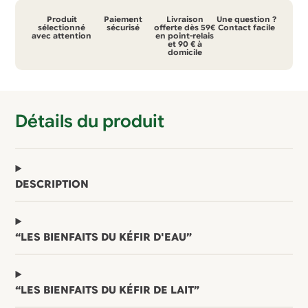
à
Produit
Paiement
Livraison
Une question ?
kéfir
sélectionné
sécurisé
offerte dès 59€
Contact facile
avec attention
en point-relais
et 90 € à
ou
domicile
kombucha
900
ml
Détails du produit
blanc
DESCRIPTION
“LES BIENFAITS DU KÉFIR D'EAU”
“LES BIENFAITS DU KÉFIR DE LAIT”