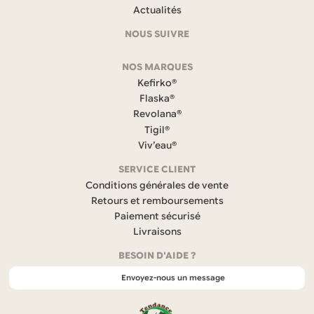
et
Actualités
coordonnées
NOUS SUIVRE
F
NOS MARQUES
a
c
Kefirko®
e
Flaska®
b
Revolana®
o
Tigil®
o
k
Viv’eau®
(
s
SERVICE CLIENT
’
Conditions générales de vente
o
Retours et remboursements
u
Paiement sécurisé
v
r
Livraisons
e
BESOIN D'AIDE ?
d
a
Envoyez-nous un message
n
s
u