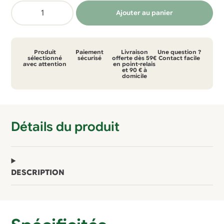
quantité
Ajouter au panier
de
Chaussure
en
Produit
Paiement
Livraison
Une question ?
laine
sélectionné
sécurisé
offerte dès 59€
Contact facile
avec attention
en point-relais
et 90 € à
domicile
Détails du produit
DESCRIPTION