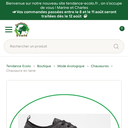
Bienvenue sur notre nouveau site tendance-ecolo.fr , on s’occupe
de vous ! Marine et Charles
📣 Vos commandes passées entre le 8 et le 11 août seront
traitées dès le 12 août 😀
Aller
Aller
0
à
au
C
la
contenu
o
Rechercher
navigation
n
un
n
produit...
e
Tendance Ecolo
Boutique
Mode écologique
Chaussures
x
Chaussure en laine
i
o
n