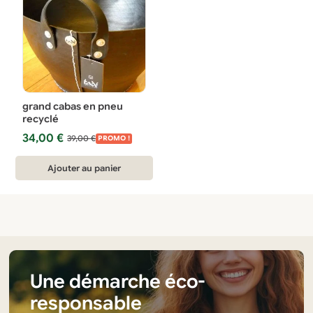
grand cabas en pneu
recyclé
Le
Le
34,00
€
39,00
€
PROMO !
prix
prix
initial
actuel
Ajouter au panier
était :
est :
39,00 €.
34,00 €.
Une démarche éco-
responsable