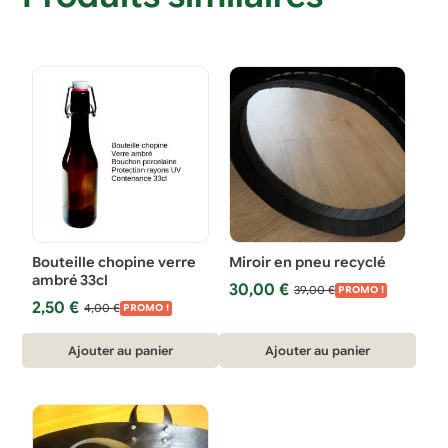
Bouteille chopine verre
Miroir en pneu recyclé
ambré 33cl
Le
Le
30,00
€
39,00
€
PROMO !
Le
Le
2,50
€
prix
prix
4,00
€
PROMO !
prix
prix
initial
actuel
initial
actuel
était :
est :
Ajouter au panier
Ajouter au panier
était :
est :
39,00 €.
30,00 €.
4,00 €.
2,50 €.