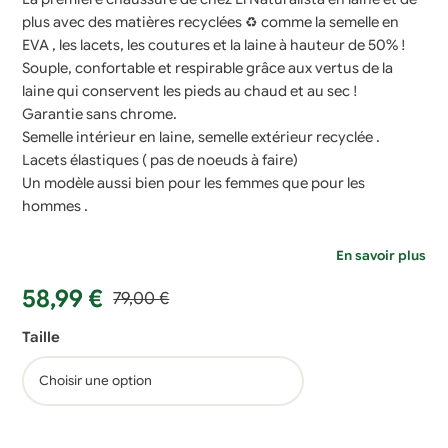
plus avec des matières recyclées ♻ comme la semelle en
EVA , les lacets, les coutures et la laine à hauteur de 50% !
Souple, confortable et respirable grâce aux vertus de la
laine qui conservent les pieds au chaud et au sec !
Garantie sans chrome.
Semelle intérieur en laine, semelle extérieur recyclée .
Lacets élastiques ( pas de noeuds à faire)
Un modèle aussi bien pour les femmes que pour les
hommes .
En savoir plus
Le
Le
58,99
€
79,00
€
prix
prix
Taille
initial
actuel
était :
est :
79,00 €.
58,99 €.