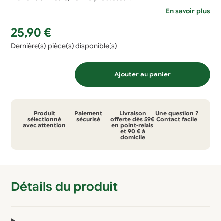
En savoir plus
25,90
€
Dernière(s) pièce(s) disponible(s)
quantité
Ajouter au panier
de
couteau
tire-
Produit
Paiement
Livraison
Une question ?
bouchon
sélectionné
sécurisé
offerte dès 59€
Contact facile
avec attention
en point-relais
et 90 € à
opinel
domicile
Détails du produit