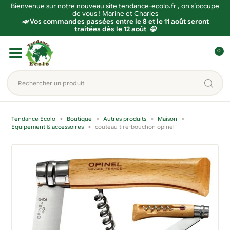
Bienvenue sur notre nouveau site tendance-ecolo.fr , on s’occupe
de vous ! Marine et Charles
📣 Vos commandes passées entre le 8 et le 11 août seront
traitées dès le 12 août 😀
Aller
Aller
0
à
au
C
la
contenu
o
Rechercher
navigation
n
un
n
produit...
e
Tendance Ecolo
Boutique
Autres produits
Maison
x
Equipement & accessoires
couteau tire-bouchon opinel
i
o
n