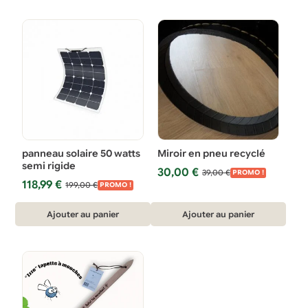
panneau solaire 50 watts
Miroir en pneu recyclé
semi rigide
Le
Le
30,00
€
39,00
€
PROMO !
Le
Le
118,99
€
prix
prix
199,00
€
PROMO !
prix
prix
initial
actuel
initial
actuel
était :
est :
Ajouter au panier
Ajouter au panier
était :
est :
39,00 €.
30,00 €.
199,00 €.
118,99 €.