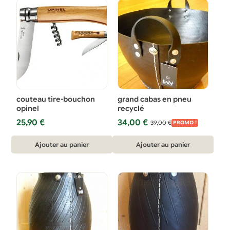
couteau tire-bouchon
grand cabas en pneu
opinel
recyclé
Le
Le
25,90
€
34,00
€
39,00
€
PROMO !
prix
prix
initial
actuel
Ajouter au panier
Ajouter au panier
était :
est :
39,00 €.
34,00 €.