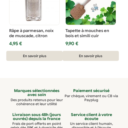
Râpe à parmesan, noix
Tapette à mouches en
de muscade, citron
bois et simili cuir
4,95
€
9,90
€
En savoir plus
En savoir plus
Marques sélectionnées
Paiement sécurisé
avec soin
Par chèque, virement ou CB via
Des produits retenus pour leur
Payplug
cohérence et leur utilité
Livraison sous 48h (jours
Service client à votre
ouvrés) depuis la france
écoute
Frais de port offerts en point
Un service client humain,
relais dès 59€ et à domicile dès
disponible et à l’écoute