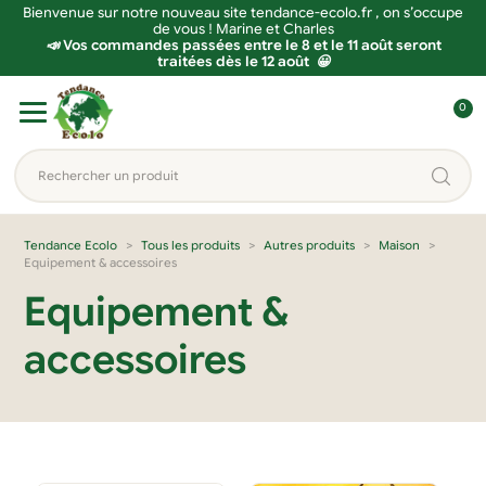
Bienvenue sur notre nouveau site tendance-ecolo.fr , on s’occupe
de vous ! Marine et Charles
📣 Vos commandes passées entre le 8 et le 11 août seront
traitées dès le 12 août 😀
Aller
Aller
0
à
au
C
la
contenu
o
Rechercher
navigation
n
un
n
produit...
e
Tendance Ecolo
Tous les produits
Autres produits
Maison
Equipement & accessoires
x
i
Equipement &
o
accessoires
n