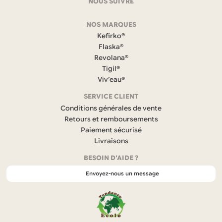
NOUS SUIVRE
F
NOS MARQUES
a
c
Kefirko®
e
Flaska®
b
Revolana®
o
Tigil®
o
k
Viv’eau®
(
s
SERVICE CLIENT
’
Conditions générales de vente
o
Retours et remboursements
u
Paiement sécurisé
v
r
Livraisons
e
BESOIN D'AIDE ?
d
a
Envoyez-nous un message
n
s
u
n
n
o