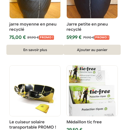
jarre moyenne en pneu
Jarre petite en pneu
recyclé
recyclé
Le
Le
Le
Le
75,00
€
59,99
€
89,90
€
79,90
€
PROMO !
PROMO !
prix
prix
prix
prix
initial
actuel
initial
actuel
En savoir plus
Ajouter au panier
était :
est :
était :
est :
89,90 €.
75,00 €.
79,90 €.
59,99 €.
Le cuiseur solaire
Médaillon tic free
transportable PROMO !