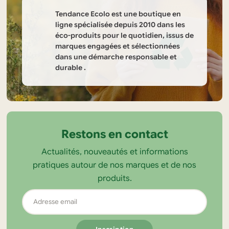
sur
Tendance Ecolo est une boutique en
la
ligne spécialisée depuis 2010 dans les
éco-produits pour le quotidien, issus de
page
marques engagées et sélectionnées
du
dans une démarche responsable et
produit
durable .
Informations
sur
la
Restons en contact
boutique
Actualités, nouveautés et informations
Tendance
pratiques autour de nos marques et de nos
Ecolo
produits.
Adresse
email