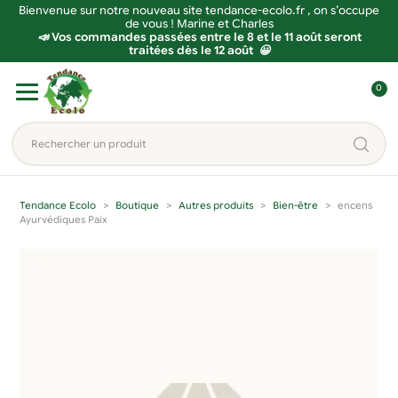
Bienvenue sur notre nouveau site tendance-ecolo.fr , on s’occupe
de vous ! Marine et Charles
📣 Vos commandes passées entre le 8 et le 11 août seront
traitées dès le 12 août 😀
Aller
Aller
0
à
au
C
la
contenu
o
Rechercher
navigation
n
un
n
produit...
e
Tendance Ecolo
Boutique
Autres produits
Bien-être
encens
x
Ayurvédiques Paix
i
o
n