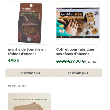
myrrhe de Somalie en
Coffret pour fabriquer
résines d’encens
ses cônes d’encens
4,90
€
Le
Le
39,00
€
29,00
€
Promo !
prix
prix
initial
actuel
En savoir plus
En savoir plus
était :
est :
39,00 €.
29,00 €.
REVOLANA®