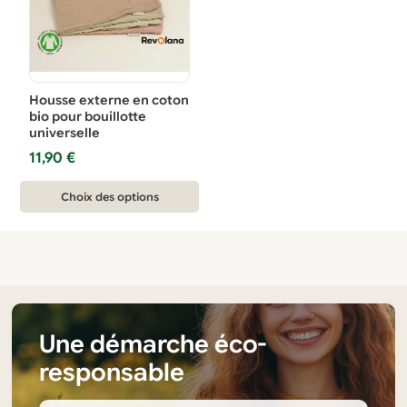
Housse externe en coton
bio pour bouillotte
universelle
11,90
€
Ce
Choix des options
produit
a
plusieurs
variations.
Les
options
Une démarche éco-
peuvent
responsable
être
choisies