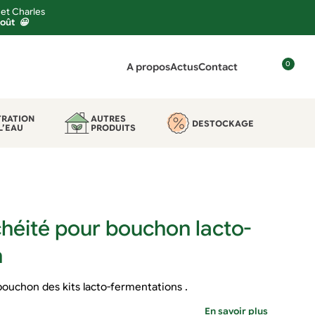
 et Charles
août 😀
0
A propos
Actus
Contact
C
o
n
TRATION
AUTRES
DESTOCKAGE
L’EAU
PRODUITS
n
e
x
i
o
n
chéité pour bouchon lacto-
n
bouchon des kits lacto-fermentations .
En savoir plus