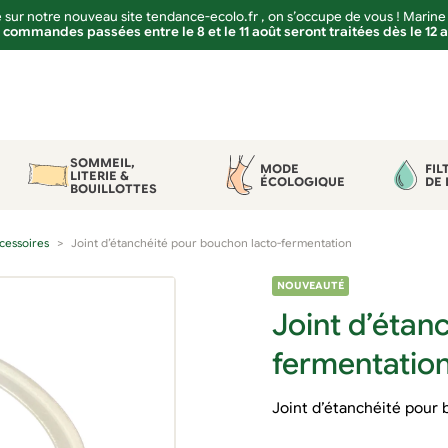
sur notre nouveau site tendance-ecolo.fr , on s’occupe de vous ! Marine
 commandes passées entre le 8 et le 11 août seront traitées dès le 12 
SOMMEIL,
MODE
FIL
LITERIE &
ÉCOLOGIQUE
DE 
BOUILLOTTES
ccessoires
Joint d’étanchéité pour bouchon lacto-fermentation
NOUVEAUTÉ
Joint d’étan
fermentatio
Joint d’étanchéité pour 