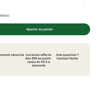
ible(s)
Ajouter au panier
iement sécurisé
Livraison offerte
Une question ?
dès 59€ en point-
Contact facile
relais et 90 € à
domicile