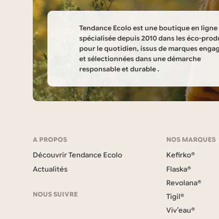
Tendance Ecolo est une boutique en ligne
spécialisée depuis 2010 dans les éco-prod
pour le quotidien, issus de marques enga
et sélectionnées dans une démarche
responsable et durable .
Informations
sur
la
Navigation
A PROPOS
NOS MARQUES
boutique
Découvrir Tendance Ecolo
Kefirko®
et
Tendance
Actualités
Flaska®
coordonnées
Revolana®
Ecolo
NOUS SUIVRE
Tigil®
Viv’eau®
F