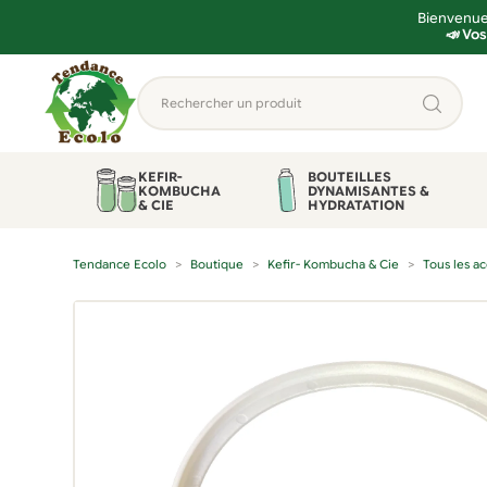
Bienvenue 
📣 Vos
Aller
Aller
Rechercher
à
au
un
la
contenu
produit...
navigation
KEFIR-
BOUTEILLES
KOMBUCHA
DYNAMISANTES &
& CIE
HYDRATATION
Tendance Ecolo
Boutique
Kefir- Kombucha & Cie
Tous les a