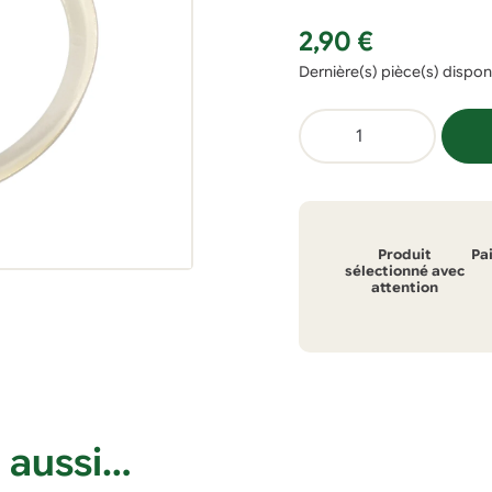
2,90
€
Dernière(s) pièce(s) dispon
quantité
de
Joint
d'étanchéité
pour
Produit
Pa
bouchon
sélectionné avec
attention
lacto-
fermentation
 aussi…