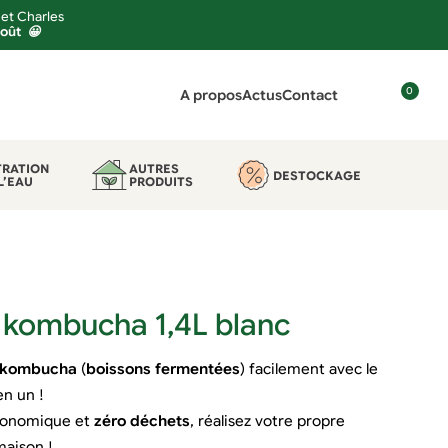
 et Charles
août 😀
0
A propos
Actus
Contact
C
o
n
TRATION
AUTRES
DESTOCKAGE
L’EAU
PRODUITS
n
e
x
i
o
n
ou kombucha 1,4L blanc
kombucha
(
boissons fermentées
) facilement avec le
en un !
économique et
zéro déchets
, réalisez votre propre
maison !