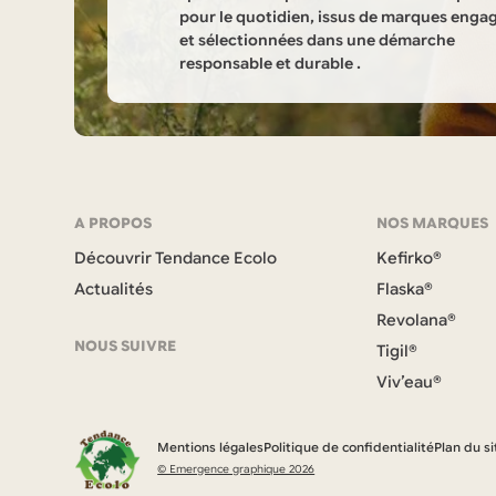
pour le quotidien, issus de marques enga
et sélectionnées dans une démarche
responsable et durable .
Informations
sur
la
Navigation
A PROPOS
NOS MARQUES
boutique
Découvrir Tendance Ecolo
Kefirko®
et
Tendance
Actualités
Flaska®
coordonnées
Revolana®
Ecolo
NOUS SUIVRE
Tigil®
Viv’eau®
F
a
c
Mentions légales
Politique de confidentialité
Plan du si
e
© Emergence graphique 2026
b