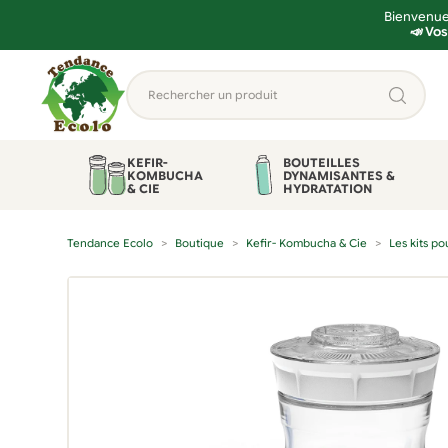
Bienvenue 
📣 Vos
Aller
Aller
Rechercher
à
au
un
la
contenu
produit...
navigation
KEFIR-
BOUTEILLES
KOMBUCHA
DYNAMISANTES &
& CIE
HYDRATATION
Tendance Ecolo
Boutique
Kefir- Kombucha & Cie
Les kits p