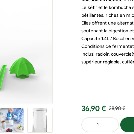
Le kéfir et le kombucha
pétillantes, riches en m
Elles offrent une alterna
soutenant la digestion et
Capacité 1.4L / Bocal en 
Conditions de fermentat
Inclus: racloir, couvercl
supérieur réglable, cuillè
Le
Le
36,90
€
38,90
€
prix
prix
quantité
initial
actuel
de
était :
est :