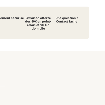
iement sécurisé
Livraison offerte
Une question ?
dès 59€ en point-
Contact facile
relais et 90 € à
domicile