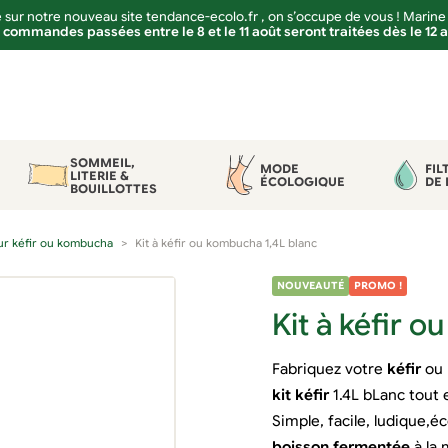
sur notre nouveau site tendance-ecolo.fr , on s’occupe de vous ! Marine
 commandes passées entre le 8 et le 11 août seront traitées dès le 12 
SOMMEIL,
MODE
FIL
LITERIE &
ÉCOLOGIQUE
DE 
BOUILLOTTES
our kéfir ou kombucha
Kit à kéfir ou kombucha 1,4L blanc
NOUVEAUTÉ
PROMO !
Kit à kéfir 
Fabriquez votre
kéfir
ou
kit
kéfir
1.4L bLanc tout 
Simple, facile, ludique,
boisson fermentée
à la 