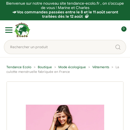
Bienvenue sur notre nouveau site tendance-ecolo.fr , on s’occupe
de vous ! Marine et Charles
📣 Vos commandes passées entre le 8 et le 11 août seront
traitées dès le 12 août 😀
Aller
Aller
0
à
au
C
la
contenu
o
Rechercher
navigation
n
un
n
produit...
e
Tendance Ecolo
Boutique
Mode écologique
Vêtements
La
x
culotte menstruelle fabriquée en France
i
o
n