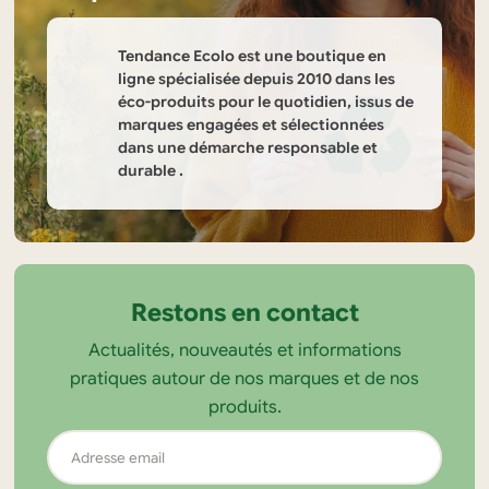
choisies
sur
Tendance Ecolo est une boutique en
la
ligne spécialisée depuis 2010 dans les
éco-produits pour le quotidien, issus de
page
marques engagées et sélectionnées
du
dans une démarche responsable et
produit
durable .
Informations
sur
la
Restons en contact
boutique
Actualités, nouveautés et informations
Tendance
pratiques autour de nos marques et de nos
Ecolo
produits.
Adresse
email