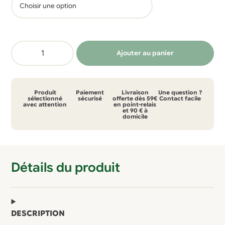
quantité
Ajouter au panier
de
La
culotte
Produit
Paiement
Livraison
Une question ?
menstruelle
sélectionné
sécurisé
offerte dès 59€
Contact facile
avec attention
en point-relais
et 90 € à
fabriquée
domicile
en
France
Détails du produit
DESCRIPTION