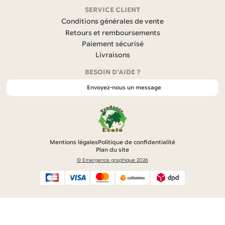
(
s
SERVICE CLIENT
’
Conditions générales de vente
o
Retours et remboursements
u
Paiement sécurisé
v
r
Livraisons
e
BESOIN D'AIDE ?
d
a
Envoyez-nous un message
n
s
u
n
n
o
Mentions légales
Politique de confidentialité
u
Plan du site
v
© Emergence graphique 2026
e
l
o
n
g
l
e