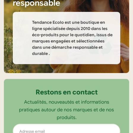
responsable
être
choisies
sur
Tendance Ecolo est une boutique en
la
ligne spécialisée depuis 2010 dans les
éco-produits pour le quotidien, issus de
page
marques engagées et sélectionnées
du
dans une démarche responsable et
produit
durable .
Informations
sur
la
Restons en contact
boutique
Actualités, nouveautés et informations
Tendance
pratiques autour de nos marques et de nos
Ecolo
produits.
Adresse