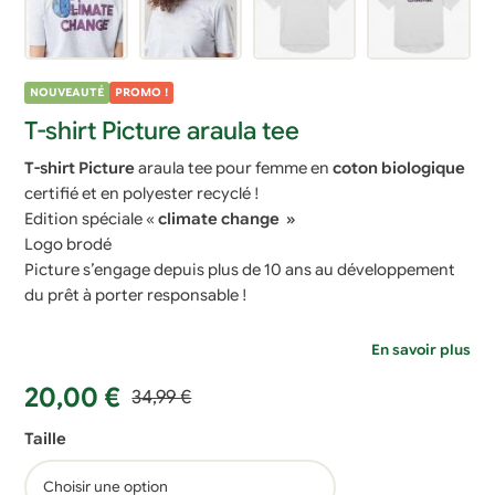
NOUVEAUTÉ
PROMO !
T-shirt Picture araula tee
T-shirt Picture
araula tee pour femme en
coton biologique
certifié et en polyester recyclé !
Edition spéciale «
climate change »
Logo brodé
Picture s’engage depuis plus de 10 ans au développement
du prêt à porter responsable !
En savoir plus
Le
Le
20,00
€
34,99
€
prix
prix
Taille
initial
actuel
était :
est :