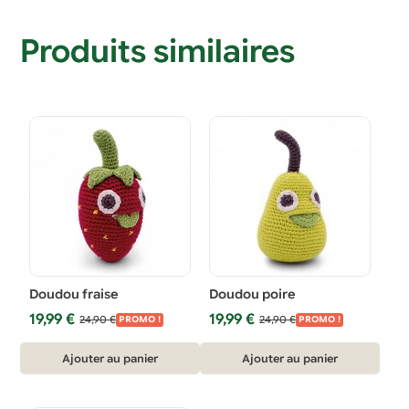
Produits similaires
Doudou fraise
Doudou poire
Le
Le
Le
Le
19,99
€
19,99
€
24,90
€
24,90
€
PROMO !
PROMO !
prix
prix
prix
prix
initial
actuel
initial
actuel
Ajouter au panier
Ajouter au panier
était :
est :
était :
est :
24,90 €.
19,99 €.
24,90 €.
19,99 €.