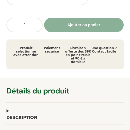
34,99 €.
20,00 €.
quantité
Ajouter au panier
de
T-
shirt
Produit
Paiement
Livraison
Une question ?
Picture
sélectionné
sécurisé
offerte dès 59€
Contact facile
avec attention
en point-relais
et 90 € à
araula
domicile
tee
Détails du produit
DESCRIPTION