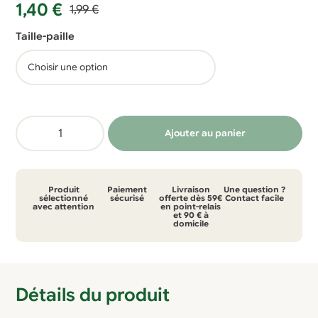
Le
Le
1,40
€
1,99
€
prix
prix
Taille-paille
initial
actuel
était :
est :
1,99 €.
1,40 €.
quantité
Ajouter au panier
de
Paille
en
Produit
Paiement
Livraison
Une question ?
bambou
sélectionné
sécurisé
offerte dès 59€
Contact facile
avec attention
en point-relais
et 90 € à
réutilisable
domicile
Détails du produit