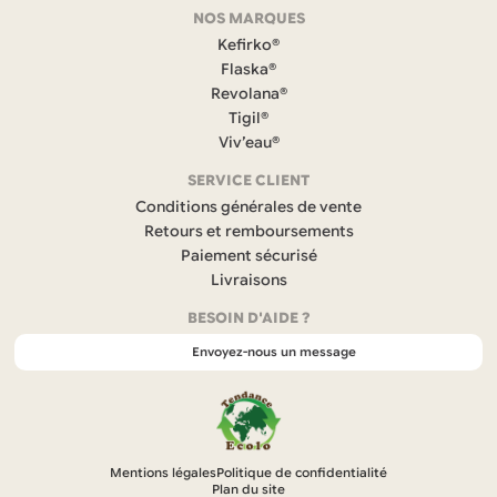
NOS MARQUES
a
c
Kefirko®
e
Flaska®
b
Revolana®
o
Tigil®
o
k
Viv’eau®
(
s
SERVICE CLIENT
’
Conditions générales de vente
o
Retours et remboursements
u
Paiement sécurisé
v
r
Livraisons
e
BESOIN D'AIDE ?
d
a
Envoyez-nous un message
n
s
u
n
n
o
Mentions légales
Politique de confidentialité
u
Plan du site