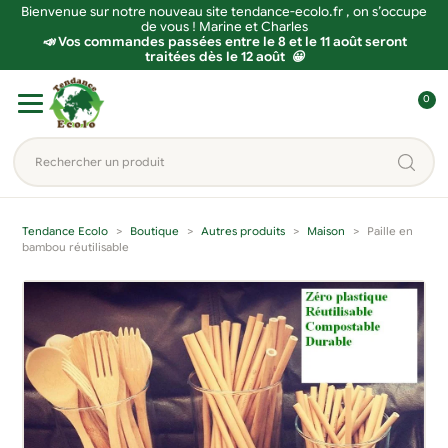
Bienvenue sur notre nouveau site tendance-ecolo.fr , on s’occupe
de vous ! Marine et Charles
📣 Vos commandes passées entre le 8 et le 11 août seront
traitées dès le 12 août 😀
Aller
Aller
0
à
au
C
la
contenu
o
Rechercher
navigation
n
un
n
produit...
e
Tendance Ecolo
Boutique
Autres produits
Maison
Paille en
x
bambou réutilisable
i
o
n