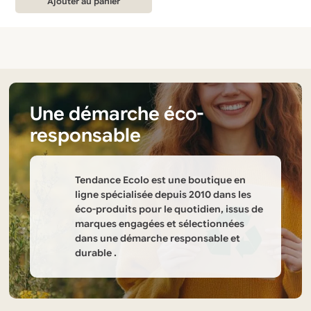
Ajouter au panier
était :
est :
9,50 €.
7,50 €.
Une démarche éco-
responsable
Tendance Ecolo est une boutique en
ligne spécialisée depuis 2010 dans les
éco-produits pour le quotidien, issus de
marques engagées et sélectionnées
dans une démarche responsable et
durable .
Informations