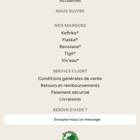
Actualités
coordonnées
NOUS SUIVRE
F
NOS MARQUES
a
c
Kefirko®
e
Flaska®
b
Revolana®
o
Tigil®
o
k
Viv’eau®
(
s
SERVICE CLIENT
’
Conditions générales de vente
o
Retours et remboursements
u
Paiement sécurisé
v
r
Livraisons
e
BESOIN D'AIDE ?
d
a
Envoyez-nous un message
n
s
u
n