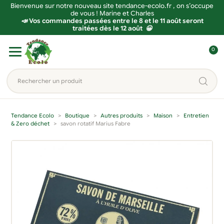
Bienvenue sur notre nouveau site tendance-ecolo.fr , on s’occupe
de vous ! Marine et Charles
📣 Vos commandes passées entre le 8 et le 11 août seront
traitées dès le 12 août 😀
Aller
Aller
0
à
au
C
la
contenu
o
Rechercher
navigation
n
un
n
produit...
e
Tendance Ecolo
Boutique
Autres produits
Maison
Entretien
x
& Zero déchet
savon rotatif Marius Fabre
i
o
n