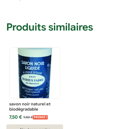
Produits similaires
savon noir naturel et
biodégradable
Le
Le
7,50
€
9,50
€
PROMO !
prix
prix
initial
actuel