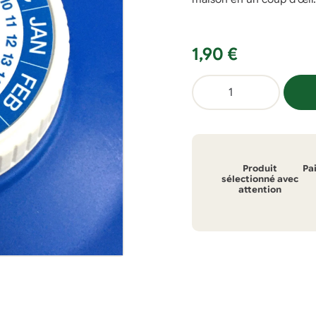
1,90
€
quantité
de
Calendrier
de
fermentation
Produit
Pa
sélectionné avec
attention