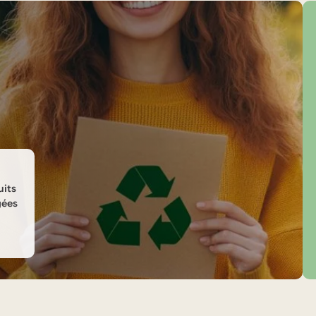
uits
gées