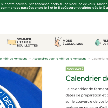
sur notre nouveau site tendance-ecolo.fr , on s’occupe de vous ! Marine
 commandes passées entre le 8 et le 11 août seront traitées dès le 12 
SOMMEIL,
MODE
FIL
LITERIE &
ÉCOLOGIQUE
DE 
BOUILLOTTES
our kéfir ou kombucha
Accessoires pour le kéfir ou le kombucha
Calendrier 
NOUVEAUTÉ
Calendrier d
Le calendrier de ferment
dates de préparation et 
sur le couvercle de vos 
maison en un coup d’œil