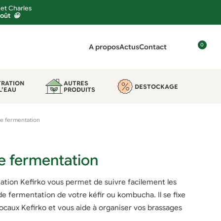
 et Charles
août 😀
0
A propos
Actus
Contact
C
o
n
TRATION
AUTRES
DESTOCKAGE
L’EAU
PRODUITS
n
e
x
de fermentation
i
o
n
e fermentation
ation Kefirko vous permet de suivre facilement les
de fermentation de votre kéfir ou kombucha. Il se fixe
bocaux Kefirko et vous aide à organiser vos brassages
.