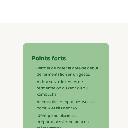
Points forts
Permet de noter la date de début
de fermentation en un geste.
Aide à suivre le temps de
fermentation du kéfir ou du
kombucha.
Accessoire compatible avec les
bocaux et kits Kefirko.
Idéal quand plusieurs
préparations fermentent en