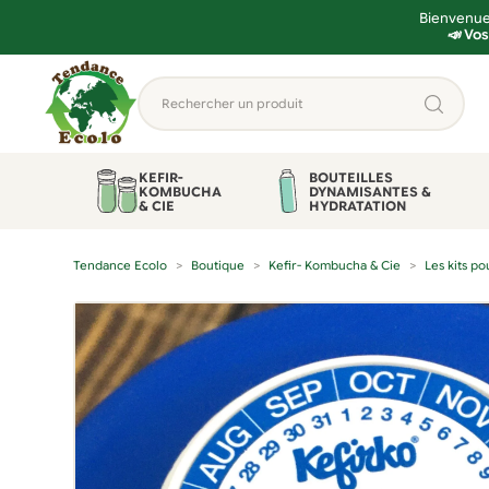
Bienvenue 
📣 Vos
Aller
Aller
Rechercher
à
au
un
la
contenu
produit...
navigation
KEFIR-
BOUTEILLES
KOMBUCHA
DYNAMISANTES &
& CIE
HYDRATATION
Tendance Ecolo
Boutique
Kefir- Kombucha & Cie
Les kits p