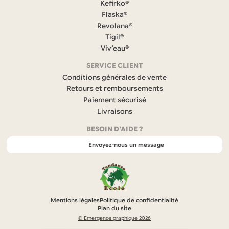
c
Kefirko®
e
Flaska®
b
Revolana®
o
Tigil®
o
k
Viv’eau®
(
s
SERVICE CLIENT
’
Conditions générales de vente
o
Retours et remboursements
u
Paiement sécurisé
v
r
Livraisons
e
BESOIN D'AIDE ?
d
a
Envoyez-nous un message
n
s
u
n
n
o
Mentions légales
Politique de confidentialité
u
Plan du site
v
© Emergence graphique 2026
e