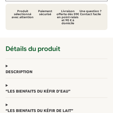
Produit
Paiement
Livraison
Une question ?
sélectionné
sécurisé
offerte dès 59€
Contact facile
avec attention
en point-relais
et 90 € à
domicile
Détails du produit
DESCRIPTION
“LES BIENFAITS DU KÉFIR D'EAU”
“LES BIENFAITS DU KÉFIR DE LAIT”