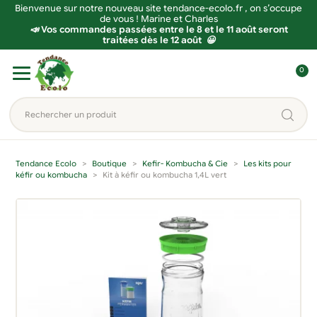
Bienvenue sur notre nouveau site tendance-ecolo.fr , on s’occupe
de vous ! Marine et Charles
📣 Vos commandes passées entre le 8 et le 11 août seront
traitées dès le 12 août 😀
Aller
Aller
0
à
au
C
la
contenu
o
Rechercher
navigation
n
un
n
produit...
e
Tendance Ecolo
Boutique
Kefir- Kombucha & Cie
Les kits pour
x
kéfir ou kombucha
Kit à kéfir ou kombucha 1,4L vert
i
o
n