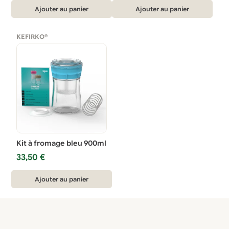
était :
est :
Ajouter au panier
Ajouter au panier
38,90 €.
36,90 €.
KEFIRKO®
Kit à fromage bleu 900ml
33,50
€
Ajouter au panier