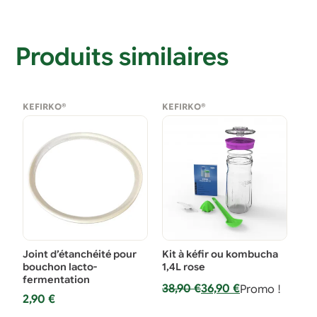
Produits similaires
KEFIRKO®
KEFIRKO®
Joint d’étanchéité pour
Kit à kéfir ou kombucha
bouchon lacto-
1,4L rose
fermentation
Le
Le
38,90
€
36,90
€
Promo !
2,90
€
prix
prix
initial
actuel