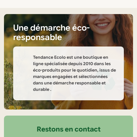
plusieurs
variations.
Les
options
Une démarche éco-
peuvent
responsable
être
choisies
sur
Tendance Ecolo est une boutique en
la
ligne spécialisée depuis 2010 dans les
éco-produits pour le quotidien, issus de
page
marques engagées et sélectionnées
du
dans une démarche responsable et
produit
durable .
Informations
sur
la
Restons en contact
boutique