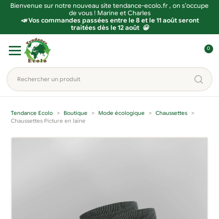
Bienvenue sur notre nouveau site tendance-ecolo.fr , on s’occupe
de vous ! Marine et Charles
📣 Vos commandes passées entre le 8 et le 11 août seront
traitées dès le 12 août 😀
Aller
Aller
0
à
au
C
la
contenu
o
Rechercher
navigation
n
un
n
produit...
e
Tendance Ecolo
Boutique
Mode écologique
Chaussettes
x
Chaussettes Picture en laine
i
o
n