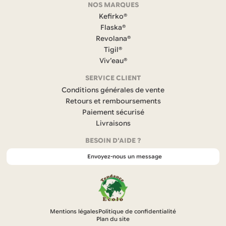
NOS MARQUES
a
c
Kefirko®
e
Flaska®
b
Revolana®
o
Tigil®
o
k
Viv’eau®
(
s
SERVICE CLIENT
’
Conditions générales de vente
o
Retours et remboursements
u
Paiement sécurisé
v
r
Livraisons
e
BESOIN D'AIDE ?
d
a
Envoyez-nous un message
n
s
u
n
n
o
Mentions légales
Politique de confidentialité
u
Plan du site
v