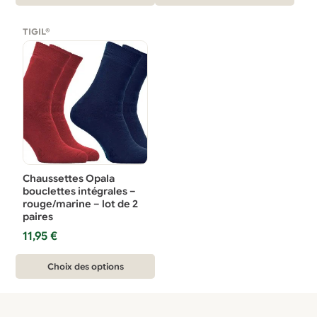
produit
produit
a
a
TIGIL®
plusieurs
plusieurs
variations.
variations.
Les
Les
options
options
peuvent
peuvent
être
être
choisies
choisies
sur
sur
Chaussettes Opala
la
la
bouclettes intégrales –
rouge/marine – lot de 2
page
page
paires
du
du
11,95
€
produit
produit
Ce
Choix des options
produit
a