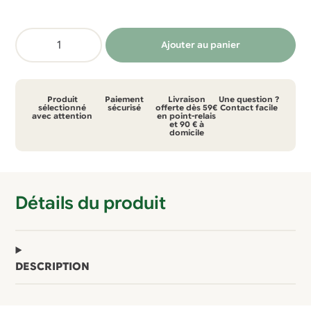
quantité
Ajouter au panier
de
Chaussettes
Picture
Produit
Paiement
Livraison
Une question ?
en
sélectionné
sécurisé
offerte dès 59€
Contact facile
avec attention
en point-relais
et 90 € à
laine
domicile
Détails du produit
DESCRIPTION