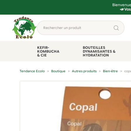
Bienvenue 
📣 Vos
Aller
Aller
Rechercher
à
au
un
la
contenu
produit...
navigation
KEFIR-
BOUTEILLES
KOMBUCHA
DYNAMISANTES &
& CIE
HYDRATATION
Tendance Ecolo
Boutique
Autres produits
Bien-être
copa