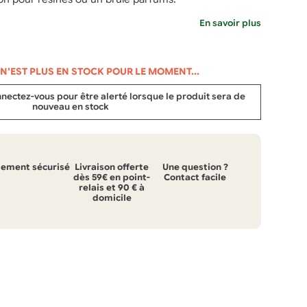
En savoir plus
 N'EST PLUS EN STOCK POUR LE MOMENT...
ectez-vous pour être alerté lorsque le produit sera de
nouveau en stock
iement sécurisé
Livraison offerte
Une question ?
dès 59€ en point-
Contact facile
relais et 90 € à
domicile