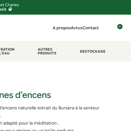
 et Charles
août 😀
0
A propos
Actus
Contact
C
o
n
TRATION
AUTRES
DESTOCKAGE
L’EAU
PRODUITS
n
e
x
i
o
n
ines d’encens
’encens naturelle extrait du Bursera à la senteur
.
et adapté pour la méditation .
on pour résines ou un brûle parfums.