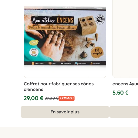
Coffret pour fabriquer ses cônes
encens Ayur
d’encens
5,50
€
Le
Le
29,00
€
39,00
€
PROMO !
prix
prix
initial
actuel
En savoir plus
était :
est :
39,00 €.
29,00 €.