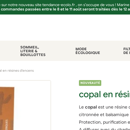
sur notre nouveau site tendance-ecolo.fr , on s’occupe de vous ! Marine
 commandes passées entre le 8 et le 11 août seront traitées dès le 12 
SOMMEIL,
MODE
FIL
LITERIE &
ÉCOLOGIQUE
DE 
BOUILLOTTES
l en résines d’encens
NOUVEAUTÉ
copal en rés
Le
copal
est une résine d
citronnée et balsamique 
Protection, purification 
A diffuser avec du charb