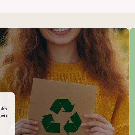
uits
gées