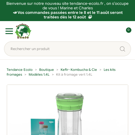
Bienvenue sur notre nouveau site tendance-ecolo.fr , on s’occupe
de vous ! Marine et Charles
📣 Vos commandes passées entre le 8 et le 11 août seront
traitées dès le 12 août 😀
Aller
Aller
0
à
au
C
la
contenu
o
Rechercher
navigation
n
un
n
produit...
e
Tendance Ecolo
Boutique
Kefir- Kombucha & Cie
Les kits
x
fromages
Modèles 1.4L
Kit à fromage vert 1.4L
i
o
n