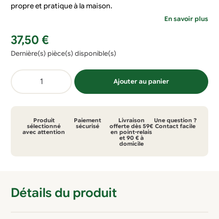
propre et pratique à la maison.
En savoir plus
37,50
€
Dernière(s) pièce(s) disponible(s)
quantité
Ajouter au panier
de
Kit
à
Produit
Paiement
Livraison
Une question ?
fromage
sélectionné
sécurisé
offerte dès 59€
Contact facile
avec attention
en point-relais
et 90 € à
vert
domicile
1.4L
Détails du produit