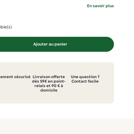
En savoir plus
ible(s)
Ajouter au panier
iement sécurisé
Livraison offerte
Une question ?
dès 59€ en point-
Contact facile
relais et 90 € à
domicile