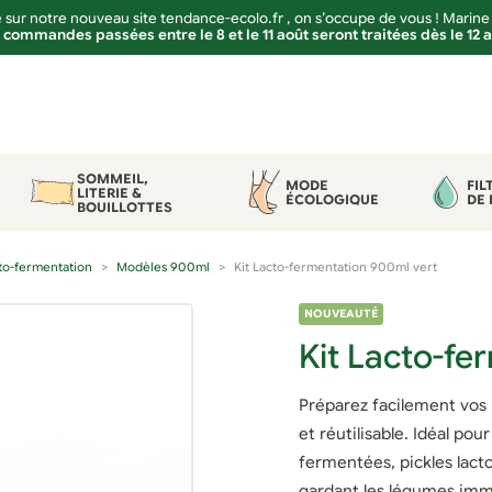
sur notre nouveau site tendance-ecolo.fr , on s’occupe de vous ! Marine
 commandes passées entre le 8 et le 11 août seront traitées dès le 12 
SOMMEIL,
MODE
FIL
LITERIE &
ÉCOLOGIQUE
DE 
BOUILLOTTES
cto-fermentation
Modèles 900ml
Kit Lacto-fermentation 900ml vert
NOUVEAUTÉ
Kit Lacto-fe
Préparez facilement vos
et réutilisable. Idéal po
fermentées, pickles lact
gardant les légumes imm