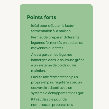
Points forts
Idéal pour débuter la lacto-
fermentation à la maison.
Permet de préparer différents
légumes fermentés en petites ou
moyennes quantités.
Aide à garder les légumes
immergés dans la saumure grâce
à un système de poids ou de
maintien.
Facilite une fermentation plus
propre et plus régulière avec un
couvercle adapté avec un
système d’échappement des gaz.
Kit réutilisable pour de
nombreuses préparations