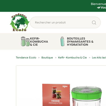
Bienvenue 
📣 Vos
Aller
Aller
Rechercher
à
au
un
la
contenu
produit...
navigation
KEFIR-
BOUTEILLES
KOMBUCHA
DYNAMISANTES &
& CIE
HYDRATATION
Tendance Ecolo
Boutique
Kefir- Kombucha & Cie
Les kits la