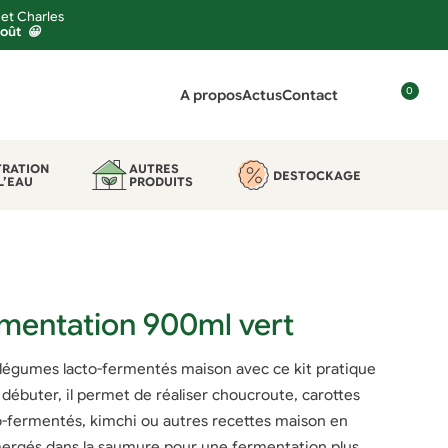
 et Charles
août 😀
0
A propos
Actus
Contact
C
o
n
TRATION
AUTRES
DESTOCKAGE
L’EAU
PRODUITS
n
e
x
i
o
n
rmentation 900ml vert
 légumes lacto-fermentés maison avec ce kit pratique
ur débuter, il permet de réaliser choucroute, carottes
o-fermentés, kimchi ou autres recettes maison en
ergés dans la saumure pour une fermentation plus