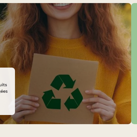
uits
gées