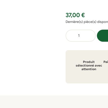
37,00
€
Dernière(s) pièce(s) dispon
quantité
de
Kit
Lacto-
fermentation
Produit
Pa
900ml
sélectionné avec
attention
vert