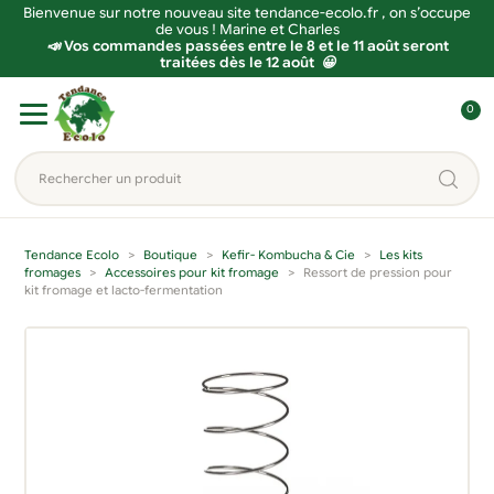
Bienvenue sur notre nouveau site tendance-ecolo.fr , on s’occupe
de vous ! Marine et Charles
📣 Vos commandes passées entre le 8 et le 11 août seront
traitées dès le 12 août 😀
Aller
Aller
0
à
au
C
la
contenu
o
Rechercher
navigation
n
un
n
produit...
e
Tendance Ecolo
Boutique
Kefir- Kombucha & Cie
Les kits
x
fromages
Accessoires pour kit fromage
Ressort de pression pour
kit fromage et lacto-fermentation
i
o
n