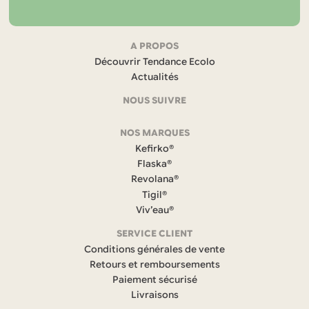
Navigation
A PROPOS
Découvrir Tendance Ecolo
et
Actualités
coordonnées
NOUS SUIVRE
F
NOS MARQUES
a
c
Kefirko®
e
Flaska®
b
Revolana®
o
Tigil®
o
k
Viv’eau®
(
s
SERVICE CLIENT
’
Conditions générales de vente
o
Retours et remboursements
u
Paiement sécurisé
v
r
Livraisons
e