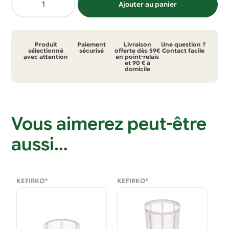
Ajouter au panier
de
Ressort
de
Produit
Paiement
Livraison
Une question ?
pression
sélectionné
sécurisé
offerte dès 59€
Contact facile
avec attention
en point-relais
et 90 € à
pour
domicile
kit
fromage
et
Vous aimerez peut-être
lacto-
fermentation
aussi…
KEFIRKO®
KEFIRKO®