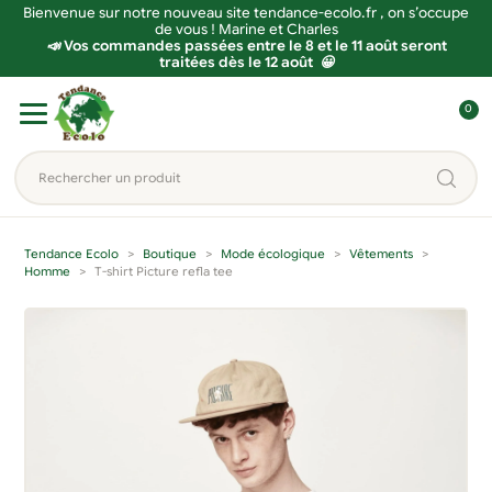
Bienvenue sur notre nouveau site tendance-ecolo.fr , on s’occupe
de vous ! Marine et Charles
📣 Vos commandes passées entre le 8 et le 11 août seront
traitées dès le 12 août 😀
Aller
Aller
0
à
au
C
la
contenu
o
Rechercher
navigation
n
un
n
produit...
e
Tendance Ecolo
Boutique
Mode écologique
Vêtements
x
Homme
T-shirt Picture refla tee
i
o
n