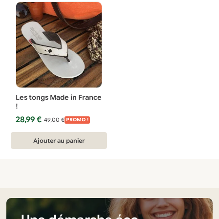
Les tongs Made in France
!
Le
Le
28,99
€
49,00
€
PROMO !
prix
prix
initial
actuel
Ajouter au panier
était :
est :
49,00 €.
28,99 €.