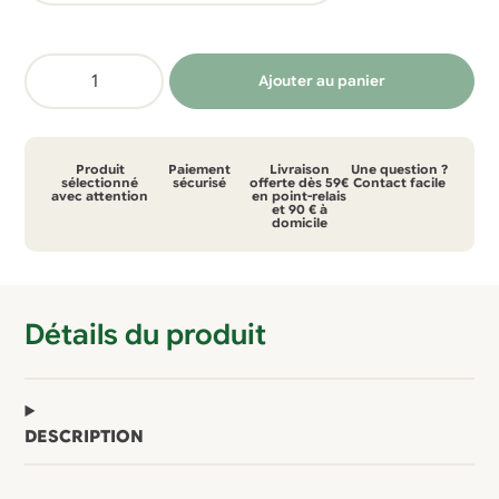
34,99 €.
21,99 €.
quantité
Ajouter au panier
de
T-
shirt
Produit
Paiement
Livraison
Une question ?
Picture
sélectionné
sécurisé
offerte dès 59€
Contact facile
avec attention
en point-relais
et 90 € à
refla
domicile
tee
Détails du produit
DESCRIPTION