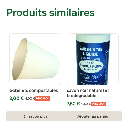
Produits similaires
Gobelets compostables
savon noir naturel et
biodégradable
Le
Le
3,00
€
4,90
€
PROMO !
Le
Le
prix
prix
7,50
€
9,50
€
PROMO !
prix
prix
initial
actuel
initial
actuel
était :
est :
En savoir plus
Ajouter au panier
était :
est :
4,90 €.
3,00 €.
9,50 €.
7,50 €.