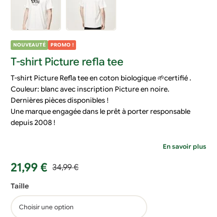
NOUVEAUTÉ
PROMO !
T-shirt Picture refla tee
T-shirt Picture Refla tee en coton biologique 🌱certifié .
Couleur: blanc avec inscription Picture en noire.
Dernières pièces disponibles !
Une marque engagée dans le prêt à porter responsable
depuis 2008 !
En savoir plus
Le
Le
21,99
€
34,99
€
prix
prix
Taille
initial
actuel
était :
est :