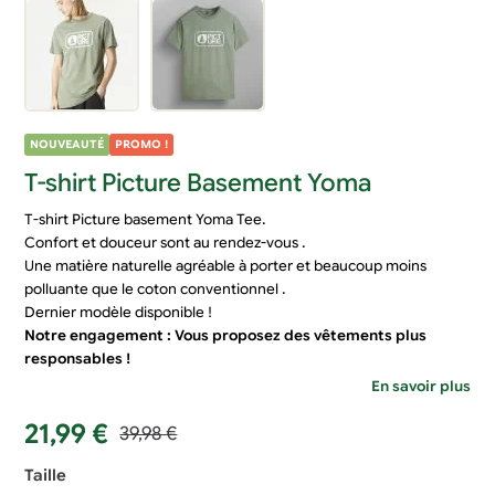
NOUVEAUTÉ
PROMO !
T-shirt Picture Basement Yoma
T-shirt Picture basement Yoma Tee.
Confort et douceur sont au rendez-vous .
Une matière naturelle agréable à porter et beaucoup moins
polluante que le coton conventionnel .
Dernier modèle disponible !
Notre engagement : Vous proposez des vêtements plus
responsables !
En savoir plus
Le
Le
21,99
€
39,98
€
prix
prix
Taille
initial
actuel