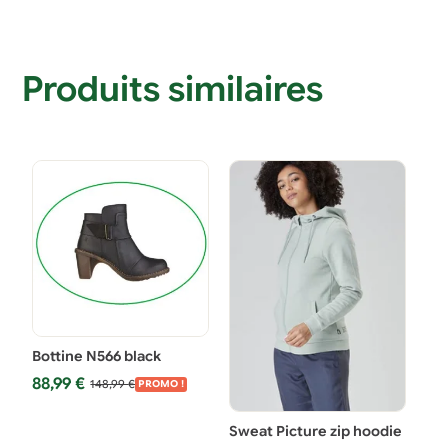
Produits similaires
Bottine N566 black
Le
Le
88,99
€
148,99
€
PROMO !
prix
prix
initial
actuel
Sweat Picture zip hoodie
était :
est :