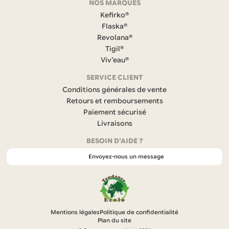
NOS MARQUES
a
c
Kefirko®
e
Flaska®
b
Revolana®
o
Tigil®
o
k
Viv’eau®
(
s
SERVICE CLIENT
’
Conditions générales de vente
o
Retours et remboursements
u
Paiement sécurisé
v
r
Livraisons
e
BESOIN D'AIDE ?
d
a
Envoyez-nous un message
n
s
u
n
n
o
Mentions légales
Politique de confidentialité
u
Plan du site
v