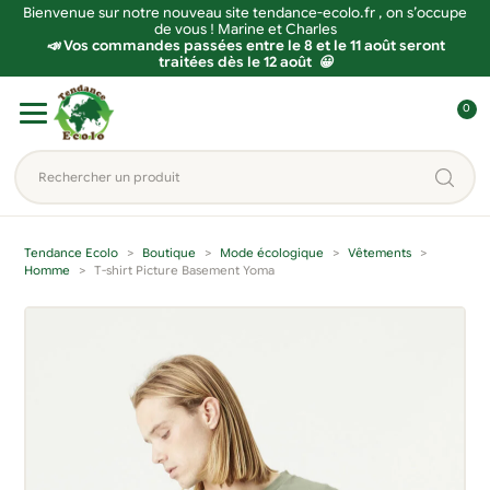
Bienvenue sur notre nouveau site tendance-ecolo.fr , on s’occupe
de vous ! Marine et Charles
📣 Vos commandes passées entre le 8 et le 11 août seront
traitées dès le 12 août 😀
Aller
Aller
0
à
au
C
la
contenu
o
Rechercher
navigation
n
un
n
produit...
e
Tendance Ecolo
Boutique
Mode écologique
Vêtements
x
Homme
T-shirt Picture Basement Yoma
i
o
n