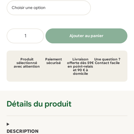
était :
est :
39,98 €.
21,99 €.
quantité
Ajouter au panier
de
T-
shirt
Produit
Paiement
Livraison
Une question ?
Picture
sélectionné
sécurisé
offerte dès 59€
Contact facile
avec attention
en point-relais
et 90 € à
Basement
domicile
Yoma
Détails du produit
DESCRIPTION