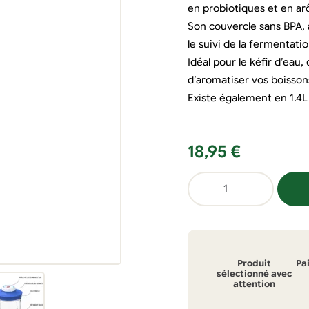
en probiotiques et en ar
Son couvercle sans BPA, a
le suivi de la fermentatio
Idéal pour le kéfir d’eau
d’aromatiser vos boissons
Existe également en 1.4L 
18,95
€
quantité
de
Bocal
de
seconde
Produit
Pa
fermentation
sélectionné avec
attention
900ml
en