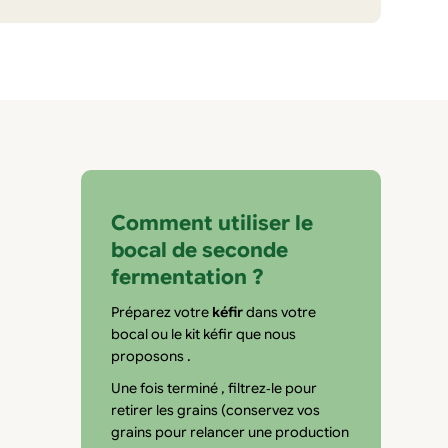
Comment utiliser le
bocal de seconde
fermentation ?
Préparez votre
kéfir
dans votre
bocal ou le kit kéfir que nous
proposons .
Une fois terminé , filtrez‑le pour
retirer les grains (conservez vos
grains pour relancer une production