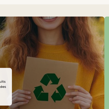
uits
gées