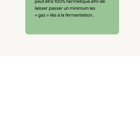
peut être 100% hermétique afin de
laisser passer un minimum les
« gaz » liés à la fermentation .