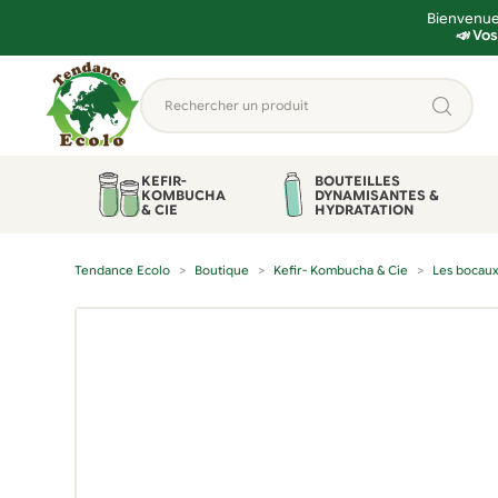
Bienvenue 
📣 Vos
Aller
Aller
Rechercher
à
au
un
la
contenu
produit...
navigation
KEFIR-
BOUTEILLES
KOMBUCHA
DYNAMISANTES &
& CIE
HYDRATATION
Tendance Ecolo
Boutique
Kefir- Kombucha & Cie
Les bocau