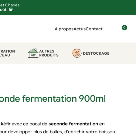
 et Charles
août 😀
0
A propos
Actus
Contact
C
o
n
TRATION
AUTRES
DESTOCKAGE
L’EAU
PRODUITS
n
e
x
i
o
n
conde fermentation 900ml
kéfir avec ce bocal de
seconde fermentation
en
ur développer plus de bulles, d’enrichir votre boisson